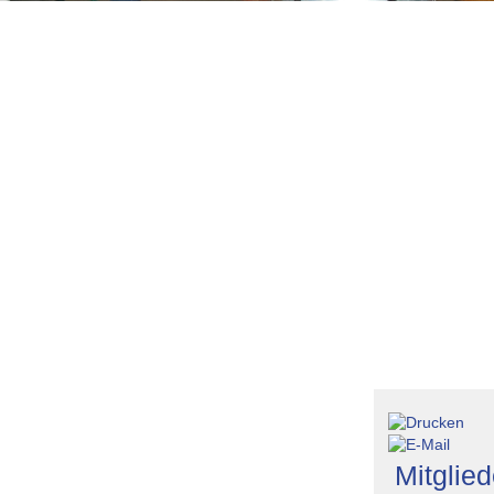
s - Gruppenfoto vor dem Tor der Natione
Stonehenge
Brüssel
ederrhein
Florenz
Wanderung in Kamp
mpanien
Drachenfels
Athen
rzgebirge
Mitglied