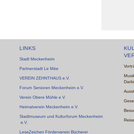
LINKS
KU
VE
Stadt Meckenheim
Vortr
Partnerstadt Le Mée
Musik
VEREIN ZEHNTHAUS e.V.
Darb
Forum Senioren Meckenheim e.V.
Ausst
Verein Obere Mühle e.V.
Gesel
Heimatverein Meckenheim e.V.
Besu
Stadtmuseum und Kulturforum Meckenheim
Reise
e.V.
LeseZeichen Förderverein Bücherei