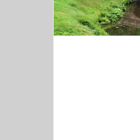
Stourhead Park
Wein
Persepolis - Gruppenfo
Royal Crescent Bath
Barocke Gärten am Ni
Römische Therme
Ka