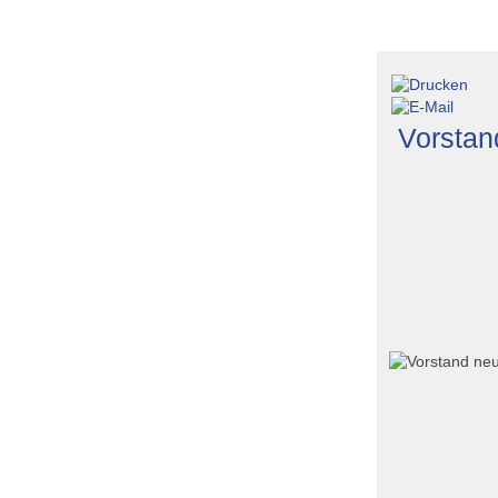
Athen
rzgebirge
Vorstan