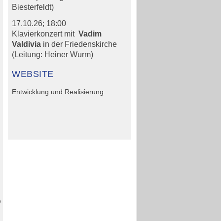
Jens Biesterfeldt
Biesterfeldt)
1.Vorsitzender
17.10.26;
18:00
Klavierkonzert mit
Vadim
Valdivia
in der Friedenskirche
02225 9808866
(Leitung: Heiner Wurm)
Jens.biesterfeldt(at)web.de
WEBSITE
Entwicklung und Realisierung
Dr. Reinhardt Thiel
2. Vorsitzender
Tel. 02225 14108
reinhardt.thiel(at)t-online.de
Peter Fiegl
Schatzmeister
Danziger Strasse 16 F
Tel. 02225 16062