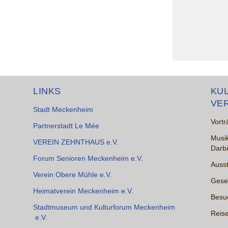
LINKS
KU
VE
Stadt Meckenheim
Vortr
Partnerstadt Le Mée
Musik
VEREIN ZEHNTHAUS e.V.
Darb
Forum Senioren Meckenheim e.V.
Ausst
Verein Obere Mühle e.V.
Gesel
Heimatverein Meckenheim e.V.
Besu
Stadtmuseum und Kulturforum Meckenheim
Reise
e.V.