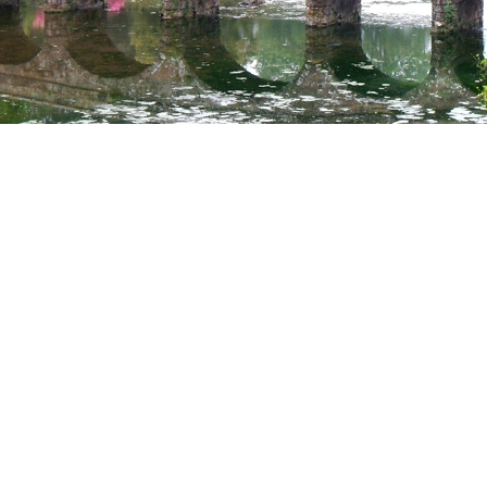
probe
to vor dem Tor der Nationen
Stonehenge
Brüssel
ederrhein
Florenz
Wanderung in Kamp
mpanien
Drachenfels