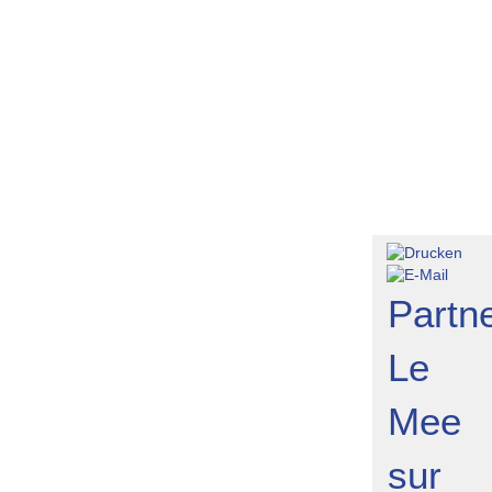
ederrhein
Florenz
Wanderung in Kamp
mpanien
Drachenfels
Athen
rzgebirge
Partne
Le
Mee
sur