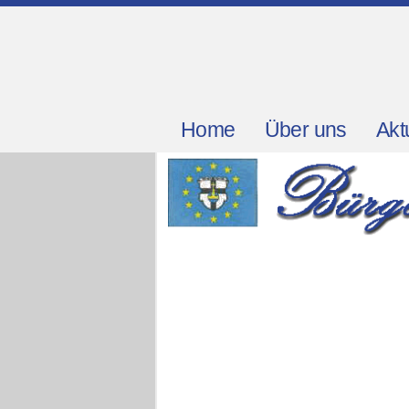
Home
Über uns
Akt
Stourhead Park
Wein
Persepolis - Gruppenfo
Royal Crescent Bath