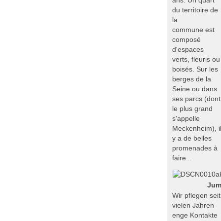
ans. Un quart
du territoire de
la
commune est
composé
d'espaces
verts, fleuris ou
boisés. Sur les
berges de la
Seine ou dans
ses parcs (dont
le plus grand
s'appelle
Meckenheim), i
y a de belles
promenades à
faire...
Jum
Wir pflegen seit
vielen Jahren
enge Kontakte