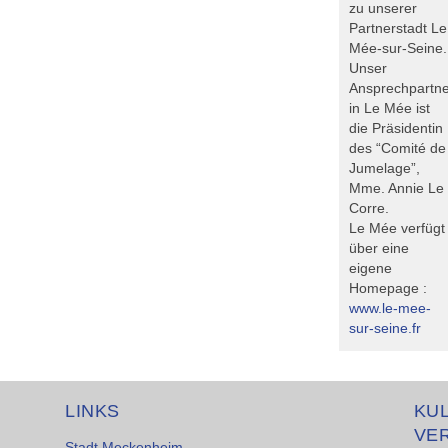
zu unserer
Partnerstadt Le
Mée-sur-Seine.
Unser
Ansprechpartne
in Le Mée ist
die Präsidentin
des “Comité de
Jumelage”,
Mme. Annie Le
Corre.
Le Mée verfügt
über eine
eigene
Homepage :
www.le-mee-
sur-seine.fr
LINKS
KU
VE
Stadt Meckenheim