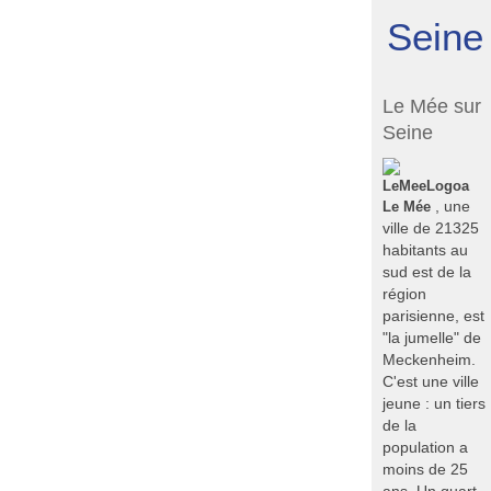
Seine
Le Mée sur
Seine
Le Mée
, une
ville de 21325
habitants au
sud est de la
région
parisienne, est
"la jumelle" de
Meckenheim.
C'est une ville
jeune : un tiers
de la
population a
moins de 25