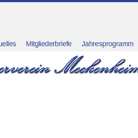
uelles
Mitgliederbriefe
Jahresprogramm
probe
to vor dem Tor der Nationen
Stonehenge
Brüssel