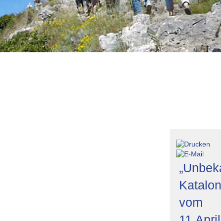
ien
Römische Therme
Kampanien
eihnachtsmarkt im Erzgebirge
„Unbek
Katalon
vom
11.April