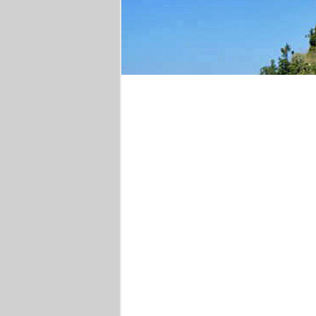
Wanderung in Kampan
Drachenfels
Athen
W