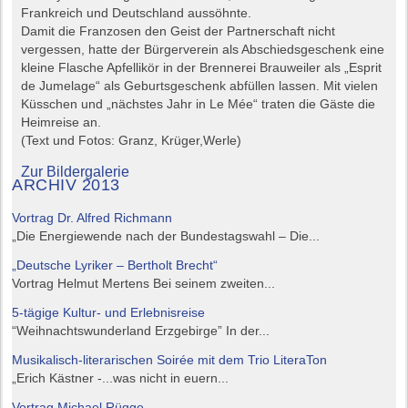
Frankreich und Deutschland aussöhnte.
Damit die Franzosen den Geist der Partnerschaft nicht
vergessen, hatte der Bürgerverein als Abschiedsgeschenk eine
kleine Flasche Apfellikör in der Brennerei Brauweiler als „Esprit
de Jumelage“ als Geburtsgeschenk abfüllen lassen. Mit vielen
Küsschen und „nächstes Jahr in Le Mée“ traten die Gäste die
Heimreise an.
(Text und Fotos: Granz, Krüger,Werle)
Zur Bildergalerie
ARCHIV 2013
Vortrag Dr. Alfred Richmann
„Die Energiewende nach der Bundestagswahl – Die...
„Deutsche Lyriker – Bertholt Brecht“
Vortrag Helmut Mertens Bei seinem zweiten...
5-tägige Kultur- und Erlebnisreise
“Weihnachtswunderland Erzgebirge” In der...
Musikalisch-literarischen Soirée mit dem Trio LiteraTon
„Erich Kästner -...was nicht in euern...
Vortrag Michael Rügge