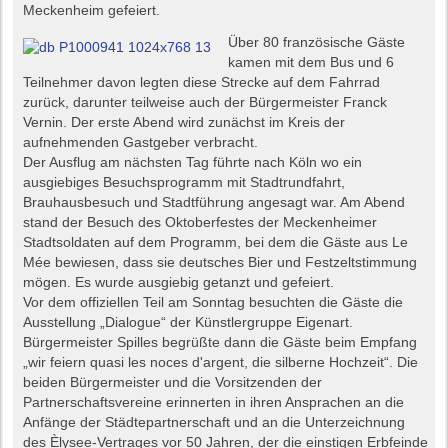
Meckenheim gefeiert.
Über 80 französische Gäste
kamen mit dem Bus und 6
Teilnehmer davon legten diese Strecke auf dem Fahrrad
zurück, darunter teilweise auch der Bürgermeister Franck
Vernin. Der erste Abend wird zunächst im Kreis der
aufnehmenden Gastgeber verbracht.
Der Ausflug am nächsten Tag führte nach Köln wo ein
ausgiebiges Besuchsprogramm mit Stadtrundfahrt,
Brauhausbesuch und Stadtführung angesagt war. Am Abend
stand der Besuch des Oktoberfestes der Meckenheimer
Stadtsoldaten auf dem Programm, bei dem die Gäste aus Le
Mée bewiesen, dass sie deutsches Bier und Festzeltstimmung
mögen. Es wurde ausgiebig getanzt und gefeiert.
Vor dem offiziellen Teil am Sonntag besuchten die Gäste die
Ausstellung „Dialogue“ der Künstlergruppe Eigenart.
Bürgermeister Spilles begrüßte dann die Gäste beim Empfang
„wir feiern quasi les noces d'argent, die silberne Hochzeit“. Die
beiden Bürgermeister und die Vorsitzenden der
Partnerschaftsvereine erinnerten in ihren Ansprachen an die
Anfänge der Städtepartnerschaft und an die Unterzeichnung
des Èlysee-Vertrages vor 50 Jahren, der die einstigen Erbfeinde