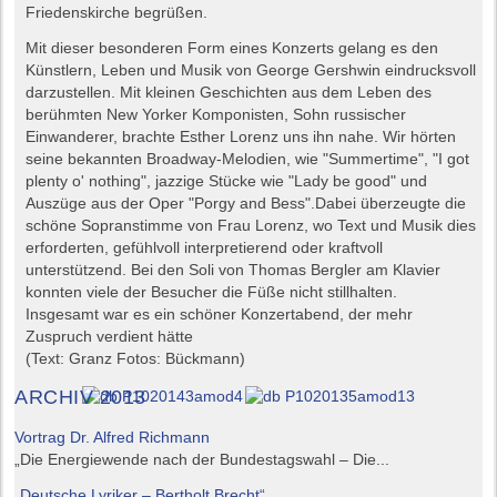
Friedenskirche begrüßen.
Mit dieser besonderen Form eines Konzerts gelang es den
Künstlern, Leben und Musik von George Gershwin eindrucksvoll
darzustellen. Mit kleinen Geschichten aus dem Leben des
berühmten New Yorker Komponisten, Sohn russischer
Einwanderer, brachte Esther Lorenz uns ihn nahe. Wir hörten
seine bekannten Broadway-Melodien, wie "Summertime", "I got
plenty o' nothing", jazzige Stücke wie "Lady be good" und
Auszüge aus der Oper "Porgy and Bess".Dabei überzeugte die
schöne Sopranstimme von Frau Lorenz, wo Text und Musik dies
erforderten, gefühlvoll interpretierend oder kraftvoll
unterstützend. Bei den Soli von Thomas Bergler am Klavier
konnten viele der Besucher die Füße nicht stillhalten.
Insgesamt war es ein schöner Konzertabend, der mehr
Zuspruch verdient hätte
(Text: Granz Fotos: Bückmann)
ARCHIV 2013
Vortrag Dr. Alfred Richmann
„Die Energiewende nach der Bundestagswahl – Die...
„Deutsche Lyriker – Bertholt Brecht“